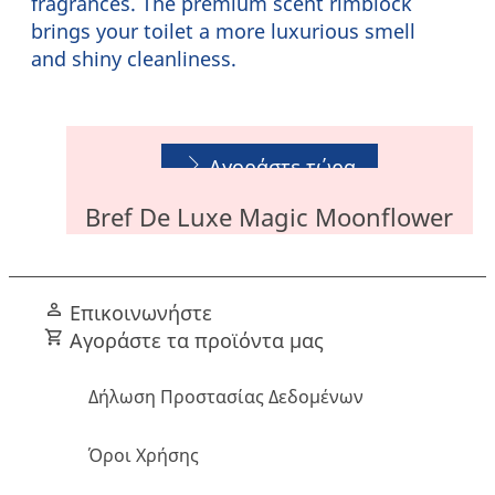
fragrances. The premium scent rimblock
brings your toilet a more luxurious smell
and shiny cleanliness.
Bref De Luxe Delicate Magnolia
Αγοράστε τώρα
Bref De Luxe Magic Moonflower
Αγοράστε τώρα
Επικοινωνήστε
Αγοράστε τα προϊόντα μας
Δήλωση Προστασίας Δεδομένων
Όροι Χρήσης